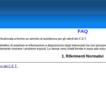
FAQ
finalizzata a fornire un servizio di assistenza per gli utenti del C.E.T.
'obiettivo di ampliare le informazioni a disposizione degli interessati ma non posson
emente risolvere i problemi esposti. Le stesse sono infatti fornite in base alla s
1. Riferimenti Normativi
ivi del C.E.T.