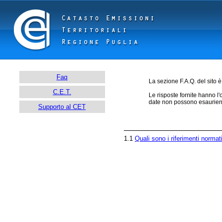
Faq
La sezione F.A.Q. del sito è 
C.E.T.
Le risposte fornite hanno l
date non possono esaurient
Supporto al CET
1.1
Quali sono i riferimenti normat