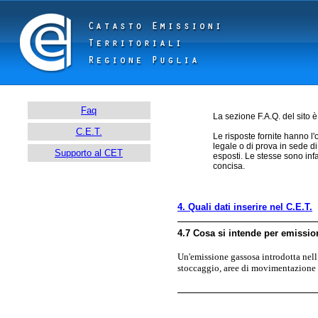
Faq
La sezione F.A.Q. del sito è 
C.E.T.
Le risposte fornite hanno l
legale o di prova in sede d
Supporto al CET
esposti. Le stesse sono inf
concisa.
4. Quali dati inserire nel C.E.T.
4.7 Cosa si intende per emissio
Un'emissione gassosa introdotta nell
stoccaggio, aree di movimentazione d