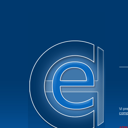
Vi pr
comp