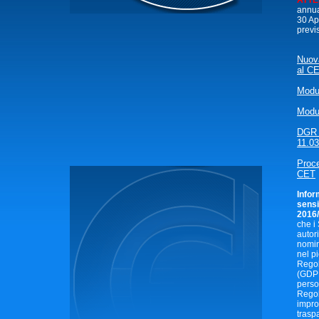
ATTE
annua
30 Ap
previ
Nuova
al C
Modul
Modul
DGR n
11.03
Proce
CET
Infor
sensi
2016
che i
autor
nomin
nel p
Regol
(GDPR
perso
Regol
impron
trasp