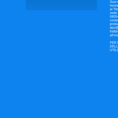
Suoi d
moment
al Tit
sede 
08054
conta
protez
dpo@a
tratt
all’in
PER 
DELL
UTIL